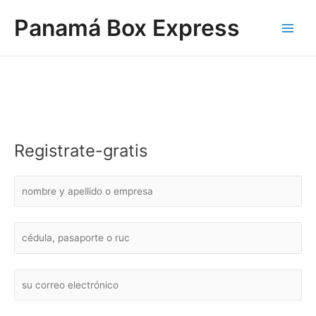
Ir
Main
Panamá Box Express
al
Men
contenido
Registrate-gratis