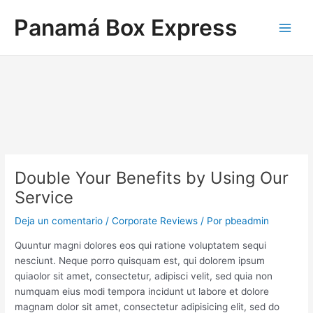
Ir
Navegación
Main
Panamá Box Express
al
de
Men
contenido
entradas
Double Your Benefits by Using Our
Service
Deja un comentario
/
Corporate Reviews
/ Por
pbeadmin
Quuntur magni dolores eos qui ratione voluptatem sequi
nesciunt. Neque porro quisquam est, qui dolorem ipsum
quiaolor sit amet, consectetur, adipisci velit, sed quia non
numquam eius modi tempora incidunt ut labore et dolore
magnam dolor sit amet, consectetur adipisicing elit, sed do