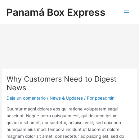
Ir
Navegación
Main
Panamá Box Express
al
de
Men
contenido
entradas
Why Customers Need to Digest
News
Deja un comentario
/
News & Updates
/ Por
pbeadmin
Quuntur magni dolores eos qui ratione voluptatem sequi
nesciunt. Neque porro quisquam est, qui dolorem ipsum
quiaolor sit amet, consectetur, adipisci velit, sed quia non
numquam eius modi tempora incidunt ut labore et dolore
magnam dolor sit amet, consectetur adipisicing elit, sed do