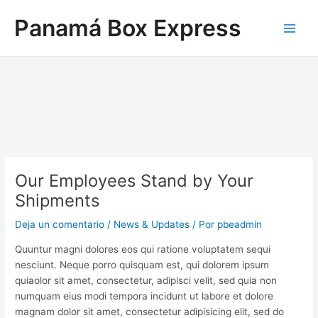
Ir
Navegación
Main
Panamá Box Express
al
de
Men
contenido
entradas
Our Employees Stand by Your
Shipments
Deja un comentario
/
News & Updates
/ Por
pbeadmin
Quuntur magni dolores eos qui ratione voluptatem sequi
nesciunt. Neque porro quisquam est, qui dolorem ipsum
quiaolor sit amet, consectetur, adipisci velit, sed quia non
numquam eius modi tempora incidunt ut labore et dolore
magnam dolor sit amet, consectetur adipisicing elit, sed do