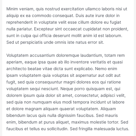
Minim veniam, quis nostrud exercitation ullamco laboris nisi ut
aliquip ex ea commodo consequat. Duis aute irure dolor in
reprehenderit in voluptate velit esse cillum dolore eu fugiat
nulla pariatur. Excepteur sint occaecat cupidatat non proident,
sunt in culpa qui officia deserunt mollit anim id est laborum.
Sed ut perspiciatis unde omnis iste natus error sit.
Voluptatem accusantium doloremque laudantium, totam rem
aperiam, eaque ipsa quae ab illo inventore veritatis et quasi
architecto beatae vitae dicta sunt explicabo. Nemo enim
ipsam voluptatem quia voluptas sit aspernatur aut odit aut
fugit, sed quia consequuntur magni dolores eos qui ratione
voluptatem sequi nesciunt. Neque porro quisquam est, qui
dolorem ipsum quia dolor sit amet, consectetur, adipisci velit,
sed quia non numquam eius modi tempora incidunt ut labore
et dolore magnam aliquam quaerat voluptatem. Aliquam
bibendum lacus quis nulla dignissim faucibus. Sed mauris
enim, bibendum at purus aliquet, maximus molestie tortor. Sed
faucibus et tellus eu sollicitudin. Sed fringilla malesuada luctus.