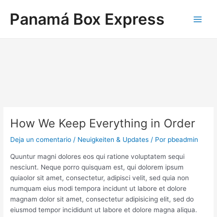
Ir
Navegación
Main
Panamá Box Express
al
de
Men
contenido
entradas
How We Keep Everything in Order
Deja un comentario
/
Neuigkeiten & Updates
/ Por
pbeadmin
Quuntur magni dolores eos qui ratione voluptatem sequi
nesciunt. Neque porro quisquam est, qui dolorem ipsum
quiaolor sit amet, consectetur, adipisci velit, sed quia non
numquam eius modi tempora incidunt ut labore et dolore
magnam dolor sit amet, consectetur adipisicing elit, sed do
eiusmod tempor incididunt ut labore et dolore magna aliqua.