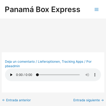
Ir
Navegación
Main
Panamá Box Express
al
de
Men
contenido
entradas
Deja un comentario
/
Lieferoptionen
,
Tracking Apps
/ Por
pbeadmin
←
Entrada anterior
Entrada siguiente
→