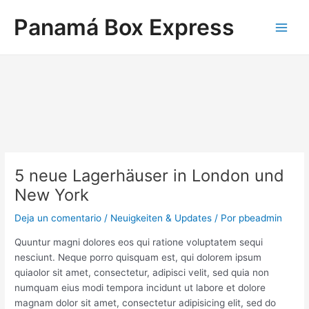
Ir
Navegación
Main
Panamá Box Express
al
de
Men
contenido
entradas
5 neue Lagerhäuser in London und
New York
Deja un comentario
/
Neuigkeiten & Updates
/ Por
pbeadmin
Quuntur magni dolores eos qui ratione voluptatem sequi
nesciunt. Neque porro quisquam est, qui dolorem ipsum
quiaolor sit amet, consectetur, adipisci velit, sed quia non
numquam eius modi tempora incidunt ut labore et dolore
magnam dolor sit amet, consectetur adipisicing elit, sed do