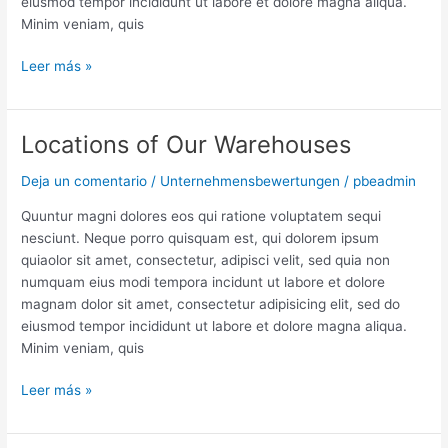
eiusmod tempor incididunt ut labore et dolore magna aliqua.
Minim veniam, quis
Leer más »
Locations of Our Warehouses
Locations
of
Deja un comentario
/
Unternehmensbewertungen
/
pbeadmin
Our
Warehouses
Quuntur magni dolores eos qui ratione voluptatem sequi
nesciunt. Neque porro quisquam est, qui dolorem ipsum
quiaolor sit amet, consectetur, adipisci velit, sed quia non
numquam eius modi tempora incidunt ut labore et dolore
magnam dolor sit amet, consectetur adipisicing elit, sed do
eiusmod tempor incididunt ut labore et dolore magna aliqua.
Minim veniam, quis
Leer más »