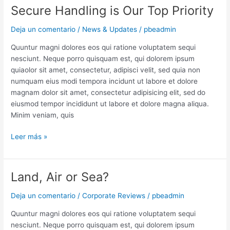
Secure Handling is Our Top Priority
Secure
Handling
Deja un comentario
/
News & Updates
/
pbeadmin
is
Our
Quuntur magni dolores eos qui ratione voluptatem sequi
Top
nesciunt. Neque porro quisquam est, qui dolorem ipsum
Priority
quiaolor sit amet, consectetur, adipisci velit, sed quia non
numquam eius modi tempora incidunt ut labore et dolore
magnam dolor sit amet, consectetur adipisicing elit, sed do
eiusmod tempor incididunt ut labore et dolore magna aliqua.
Minim veniam, quis
Leer más »
Land, Air or Sea?
Land,
Air
Deja un comentario
/
Corporate Reviews
/
pbeadmin
or
Sea?
Quuntur magni dolores eos qui ratione voluptatem sequi
nesciunt. Neque porro quisquam est, qui dolorem ipsum