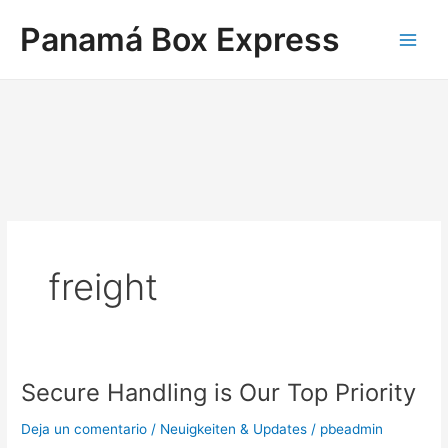
Ir
Main
Panamá Box Express
al
Men
contenido
freight
Secure Handling is Our Top Priority
Secure
Handling
Deja un comentario
/
Neuigkeiten & Updates
/
pbeadmin
is