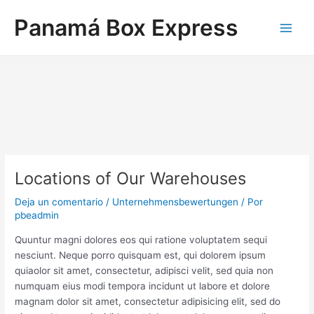
Ir
Navegación
Main
Panamá Box Express
al
de
Men
contenido
entradas
Locations of Our Warehouses
Deja un comentario
/
Unternehmensbewertungen
/ Por
pbeadmin
Quuntur magni dolores eos qui ratione voluptatem sequi
nesciunt. Neque porro quisquam est, qui dolorem ipsum
quiaolor sit amet, consectetur, adipisci velit, sed quia non
numquam eius modi tempora incidunt ut labore et dolore
magnam dolor sit amet, consectetur adipisicing elit, sed do