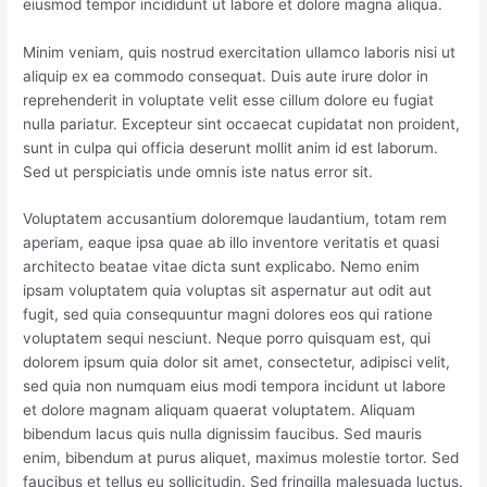
eiusmod tempor incididunt ut labore et dolore magna aliqua.
Minim veniam, quis nostrud exercitation ullamco laboris nisi ut
aliquip ex ea commodo consequat. Duis aute irure dolor in
reprehenderit in voluptate velit esse cillum dolore eu fugiat
nulla pariatur. Excepteur sint occaecat cupidatat non proident,
sunt in culpa qui officia deserunt mollit anim id est laborum.
Sed ut perspiciatis unde omnis iste natus error sit.
Voluptatem accusantium doloremque laudantium, totam rem
aperiam, eaque ipsa quae ab illo inventore veritatis et quasi
architecto beatae vitae dicta sunt explicabo. Nemo enim
ipsam voluptatem quia voluptas sit aspernatur aut odit aut
fugit, sed quia consequuntur magni dolores eos qui ratione
voluptatem sequi nesciunt. Neque porro quisquam est, qui
dolorem ipsum quia dolor sit amet, consectetur, adipisci velit,
sed quia non numquam eius modi tempora incidunt ut labore
et dolore magnam aliquam quaerat voluptatem. Aliquam
bibendum lacus quis nulla dignissim faucibus. Sed mauris
enim, bibendum at purus aliquet, maximus molestie tortor. Sed
faucibus et tellus eu sollicitudin. Sed fringilla malesuada luctus.