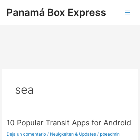
Ir
Main
Panamá Box Express
al
Men
contenido
sea
10 Popular Transit Apps for Android
10
Popular
Deja un comentario
/
Neuigkeiten & Updates
/
pbeadmin
Transit