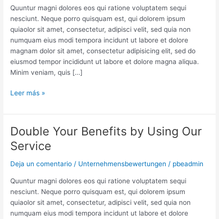
Apps
Quuntur magni dolores eos qui ratione voluptatem sequi
for
nesciunt. Neque porro quisquam est, qui dolorem ipsum
Android
quiaolor sit amet, consectetur, adipisci velit, sed quia non
numquam eius modi tempora incidunt ut labore et dolore
magnam dolor sit amet, consectetur adipisicing elit, sed do
eiusmod tempor incididunt ut labore et dolore magna aliqua.
Minim veniam, quis […]
Leer más »
Double Your Benefits by Using Our
Double
Your
Service
Benefits
by
Deja un comentario
/
Unternehmensbewertungen
/
pbeadmin
Using
Quuntur magni dolores eos qui ratione voluptatem sequi
Our
nesciunt. Neque porro quisquam est, qui dolorem ipsum
Service
quiaolor sit amet, consectetur, adipisci velit, sed quia non
numquam eius modi tempora incidunt ut labore et dolore