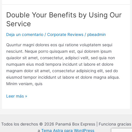
Double Your Benefits by Using Our
Double
Your
Service
Benefits
by
Deja un comentario
/
Corporate Reviews
/
pbeadmin
Using
Quuntur magni dolores eos qui ratione voluptatem sequi
Our
nesciunt. Neque porro quisquam est, qui dolorem ipsum
Service
quiaolor sit amet, consectetur, adipisci velit, sed quia non
numquam eius modi tempora incidunt ut labore et dolore
magnam dolor sit amet, consectetur adipisicing elit, sed do
eiusmod tempor incididunt ut labore et dolore magna aliqua.
Minim veniam, quis
Leer más »
Todos los derechos © 2026 Panamá Box Express | Funciona gracias
a
Tema Astra para WordPress