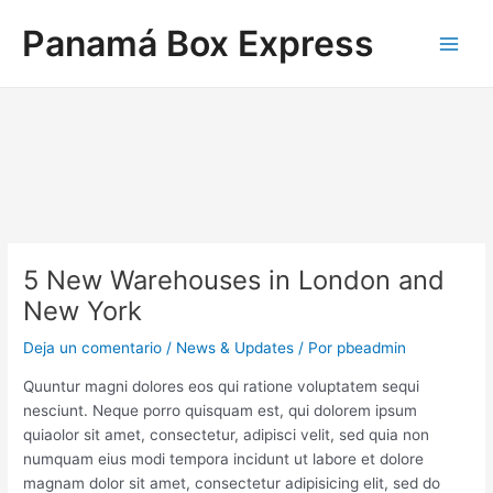
Ir
Navegación
Main
Panamá Box Express
al
de
Men
contenido
entradas
5 New Warehouses in London and
New York
Deja un comentario
/
News & Updates
/ Por
pbeadmin
Quuntur magni dolores eos qui ratione voluptatem sequi
nesciunt. Neque porro quisquam est, qui dolorem ipsum
quiaolor sit amet, consectetur, adipisci velit, sed quia non
numquam eius modi tempora incidunt ut labore et dolore
magnam dolor sit amet, consectetur adipisicing elit, sed do