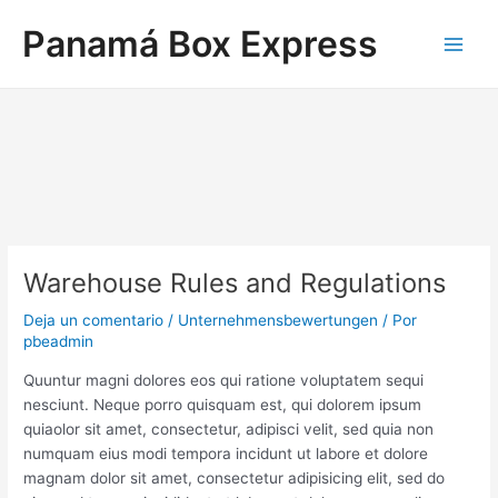
Ir
Navegación
Main
Panamá Box Express
al
de
Men
contenido
entradas
Warehouse Rules and Regulations
Deja un comentario
/
Unternehmensbewertungen
/ Por
pbeadmin
Quuntur magni dolores eos qui ratione voluptatem sequi
nesciunt. Neque porro quisquam est, qui dolorem ipsum
quiaolor sit amet, consectetur, adipisci velit, sed quia non
numquam eius modi tempora incidunt ut labore et dolore
magnam dolor sit amet, consectetur adipisicing elit, sed do