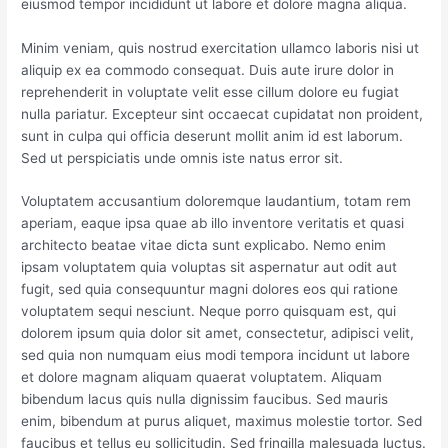
eiusmod tempor incididunt ut labore et dolore magna aliqua.
Minim veniam, quis nostrud exercitation ullamco laboris nisi ut
aliquip ex ea commodo consequat. Duis aute irure dolor in
reprehenderit in voluptate velit esse cillum dolore eu fugiat
nulla pariatur. Excepteur sint occaecat cupidatat non proident,
sunt in culpa qui officia deserunt mollit anim id est laborum.
Sed ut perspiciatis unde omnis iste natus error sit.
Voluptatem accusantium doloremque laudantium, totam rem
aperiam, eaque ipsa quae ab illo inventore veritatis et quasi
architecto beatae vitae dicta sunt explicabo. Nemo enim
ipsam voluptatem quia voluptas sit aspernatur aut odit aut
fugit, sed quia consequuntur magni dolores eos qui ratione
voluptatem sequi nesciunt. Neque porro quisquam est, qui
dolorem ipsum quia dolor sit amet, consectetur, adipisci velit,
sed quia non numquam eius modi tempora incidunt ut labore
et dolore magnam aliquam quaerat voluptatem. Aliquam
bibendum lacus quis nulla dignissim faucibus. Sed mauris
enim, bibendum at purus aliquet, maximus molestie tortor. Sed
faucibus et tellus eu sollicitudin. Sed fringilla malesuada luctus.