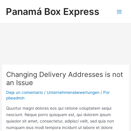
Ir
Navegación
Main
Panamá Box Express
al
de
Men
contenido
entradas
Changing Delivery Addresses is not
an Issue
Deja un comentario
/
Unternehmensbewertungen
/ Por
pbeadmin
Quuntur magni dolores eos qui ratione voluptatem sequi
nesciunt. Neque porro quisquam est, qui dolorem ipsum
quiaolor sit amet, consectetur, adipisci velit, sed quia non
numquam eius modi tempora incidunt ut labore et dolore