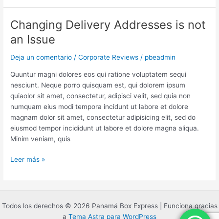
Changing Delivery Addresses is not
Changing
Delivery
an Issue
Addresses
is
Deja un comentario
/
Corporate Reviews
/
pbeadmin
not
Quuntur magni dolores eos qui ratione voluptatem sequi
an
nesciunt. Neque porro quisquam est, qui dolorem ipsum
Issue
quiaolor sit amet, consectetur, adipisci velit, sed quia non
numquam eius modi tempora incidunt ut labore et dolore
magnam dolor sit amet, consectetur adipisicing elit, sed do
eiusmod tempor incididunt ut labore et dolore magna aliqua.
Minim veniam, quis
Leer más »
Todos los derechos © 2026 Panamá Box Express | Funciona gracias
a
Tema Astra para WordPress