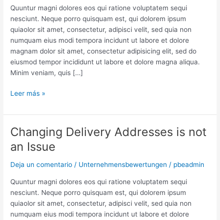
Everything
Quuntur magni dolores eos qui ratione voluptatem sequi
in
nesciunt. Neque porro quisquam est, qui dolorem ipsum
Order
quiaolor sit amet, consectetur, adipisci velit, sed quia non
numquam eius modi tempora incidunt ut labore et dolore
magnam dolor sit amet, consectetur adipisicing elit, sed do
eiusmod tempor incididunt ut labore et dolore magna aliqua.
Minim veniam, quis […]
Leer más »
Changing Delivery Addresses is not
Changing
Delivery
an Issue
Addresses
is
Deja un comentario
/
Unternehmensbewertungen
/
pbeadmin
not
Quuntur magni dolores eos qui ratione voluptatem sequi
an
nesciunt. Neque porro quisquam est, qui dolorem ipsum
Issue
quiaolor sit amet, consectetur, adipisci velit, sed quia non
numquam eius modi tempora incidunt ut labore et dolore