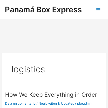
Ir
Main
Panamá Box Express
al
Men
contenido
logistics
How We Keep Everything in Order
How
We
Deja un comentario
/
Neuigkeiten & Updates
/
pbeadmin
Keep